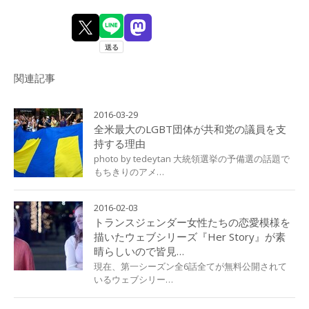
関連記事
2016-03-29
全米最大のLGBT団体が共和党の議員を支
持する理由
photo by tedeytan 大統領選挙の予備選の話題で
もちきりのアメ…
2016-02-03
トランスジェンダー女性たちの恋愛模様を
描いたウェブシリーズ『Her Story』が素
晴らしいので皆見…
現在、第一シーズン全6話全てが無料公開されて
いるウェブシリー…