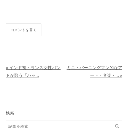
コメントを書く
«
インド初トランス女性バン
ミニ・バーニングマン的なア
ドが歌う『ハッ…
ート・音楽・…
»
検索