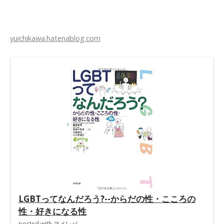
yuichikawa.hatenablog.com
LGBTってなんだろう?--からだの性・こころの
性・好きになる性
posted with
ヨメレバ