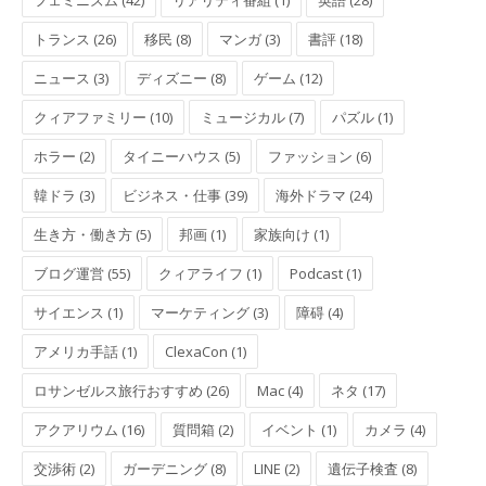
フェミニズム (42)
リアリティ番組 (1)
英語 (28)
トランス (26)
移民 (8)
マンガ (3)
書評 (18)
ニュース (3)
ディズニー (8)
ゲーム (12)
クィアファミリー (10)
ミュージカル (7)
パズル (1)
ホラー (2)
タイニーハウス (5)
ファッション (6)
韓ドラ (3)
ビジネス・仕事 (39)
海外ドラマ (24)
生き方・働き方 (5)
邦画 (1)
家族向け (1)
ブログ運営 (55)
クィアライフ (1)
Podcast (1)
サイエンス (1)
マーケティング (3)
障碍 (4)
アメリカ手話 (1)
ClexaCon (1)
ロサンゼルス旅行おすすめ (26)
Mac (4)
ネタ (17)
アクアリウム (16)
質問箱 (2)
イベント (1)
カメラ (4)
交渉術 (2)
ガーデニング (8)
LINE (2)
遺伝子検査 (8)