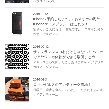
ハウスにいって…
2016-10-05
iPhone7予約したよ〜。/ おすすめの海外
iPhoneケースブランドはこれッ！
皆さん、こんにちは！ 突然ですが、スマホは何を
お使いですか？…
2016-09-12
サンフランシスコ村だけじゃない！ ペルー
でアヤワスカ体験ができる場所まとめ
アヤワスカって聞いたことありますか？ アヤワス
カはアマゾンで…
2016-08-31
ロサンゼルスのアンティーク市場！
日曜日、蕎麦を食べにいったら、たまたまその近
くでアンティー…