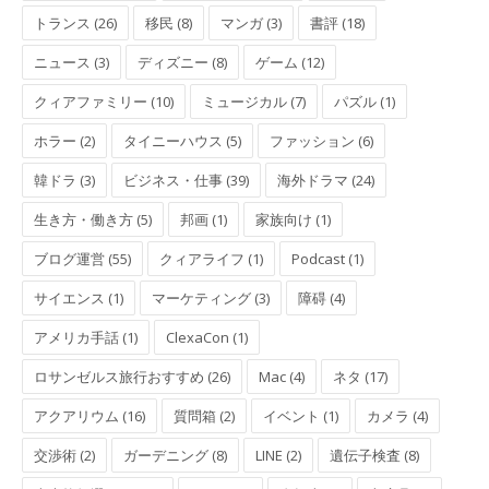
トランス (26)
移民 (8)
マンガ (3)
書評 (18)
ニュース (3)
ディズニー (8)
ゲーム (12)
クィアファミリー (10)
ミュージカル (7)
パズル (1)
ホラー (2)
タイニーハウス (5)
ファッション (6)
韓ドラ (3)
ビジネス・仕事 (39)
海外ドラマ (24)
生き方・働き方 (5)
邦画 (1)
家族向け (1)
ブログ運営 (55)
クィアライフ (1)
Podcast (1)
サイエンス (1)
マーケティング (3)
障碍 (4)
アメリカ手話 (1)
ClexaCon (1)
ロサンゼルス旅行おすすめ (26)
Mac (4)
ネタ (17)
アクアリウム (16)
質問箱 (2)
イベント (1)
カメラ (4)
交渉術 (2)
ガーデニング (8)
LINE (2)
遺伝子検査 (8)