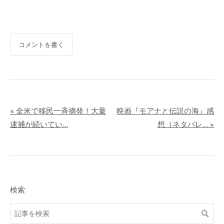
コメントを書く
«
全米で移民一斉摘発！大量
映画『モアナと伝説の海』感
逮捕が続いてい…
想（ネタバレ…
»
検索